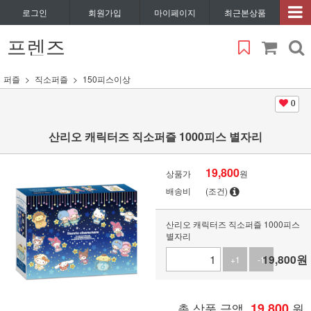
로그인
회원가입
마이페이지
최근본상품
프렌즈
퍼즐
직소퍼즐
150피스이상
0
산리오 캐릭터즈 직소퍼즐 1000피스 별자리
19,800
상품가
원
배송비
(조건)
산리오 캐릭터즈 직소퍼즐 1000피스
별자리
19,800
원
+1
-1
총 상품 금액
19,800
원