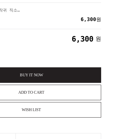
치이카와 캐릭터 먼작귀 직소퍼즐 150피스 네컷 앨범
6,300
원
6,300
원
BUY IT NOW
ADD TO CART
WISH LIST