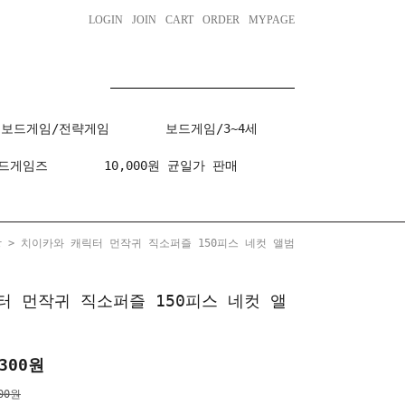
LOGIN
JOIN
CART
ORDER
MYPAGE
보드게임/전략게임
보드게임/3~4세
드게임즈
10,000원 균일가 판매
상
> 치이카와 캐릭터 먼작귀 직소퍼즐 150피스 네컷 앨범
터 먼작귀 직소퍼즐 150피스 네컷 앨
300
원
00원