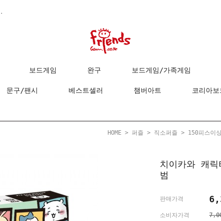
.
보드게임
완구
보드게임/가족게임
문구/팬시
베스트셀러
챔버아트
코리아보
HOME
>
퍼즐
>
직소퍼즐
>
150피스이
치이카와 캐릭
범
6,
판매가격
소비자가격
7,0