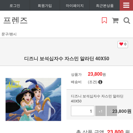
로그인
회원가입
마이페이지
최근본상품
프렌즈
문구/팬시
0
디즈니 보석십자수 자스민 알라딘 40X50
23,800
상품가
원
배송비
(조건)
디즈니 보석십자수 자스민 알라딘
40X50
23,800
원
+1
-1
총 상품 금액
23,800
원