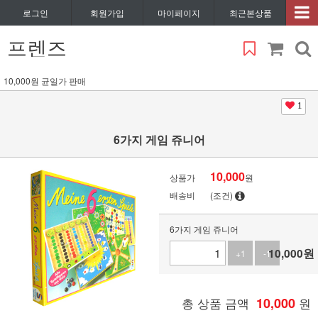
로그인
회원가입
마이페이지
최근본상품
프렌즈
10,000원 균일가 판매
1
6가지 게임 쥬니어
10,000
상품가
원
배송비
(조건)
6가지 게임 쥬니어
10,000
원
+1
-1
총 상품 금액
10,000
원