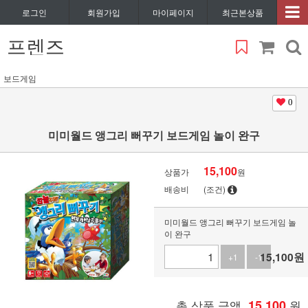
로그인
회원가입
마이페이지
최근본상품
프렌즈
보드게임
0
미미월드 앵그리 뻐꾸기 보드게임 놀이 완구
15,100
상품가
원
배송비
(조건)
미미월드 앵그리 뻐꾸기 보드게임 놀
이 완구
15,100
원
+1
-1
총 상품 금액
15,100
원