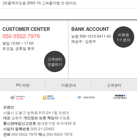
[퍼즐액자모음 2000 10...]
퍼즐이랑 안 맞아요
CUSTOMER CENTER
BANK ACCOUNT
050-5502-7979
비회원
농협 356-1013-5411-43
1:1 문의
예금주 : 김현주
평일 10:00 ~ 17:00
토요일, 공휴일 휴무
고객센터
연결하기
PC 버전
이용안내
고객센터
프렌즈
서울시 도봉구 방학동 615-24 1층 프렌즈
대표
김현주
개인정보 보호 책임자
이정훈
통신판매업신고번호
동대문구청 제 01439 호
사업자 등록번호
305-21-22452
전화
050-5502-7979
팩스
050-5925-7979