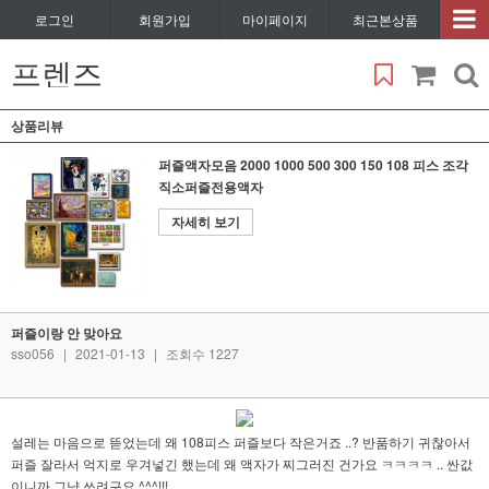
로그인
회원가입
마이페이지
최근본상품
프렌즈
상품리뷰
퍼즐액자모음 2000 1000 500 300 150 108 피스 조각
직소퍼즐전용액자
자세히 보기
퍼즐이랑 안 맞아요
sso056
|
2021-01-13
|
조회수 1227
설레는 마음으로 뜯었는데 왜 108피스 퍼즐보다 작은거죠 ..? 반품하기 귀찮아서
퍼즐 잘라서 억지로 우겨넣긴 했는데 왜 액자가 찌그러진 건가요 ㅋㅋㅋㅋ .. 싼값
이니까 그냥 쓰려구요 ^^^!!!