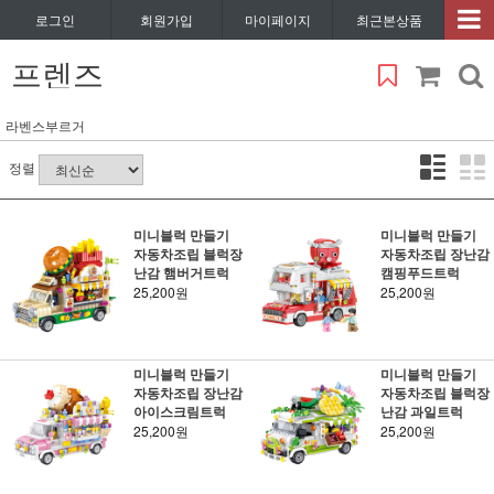
로그인
회원가입
마이페이지
최근본상품
프렌즈
라벤스부르거
정렬
미니블럭 만들기
미니블럭 만들기
자동차조립 블럭장
자동차조립 장난감
난감 햄버거트럭
캠핑푸드트럭
25,200원
25,200원
미니블럭 만들기
미니블럭 만들기
자동차조립 장난감
자동차조립 블럭장
아이스크림트럭
난감 과일트럭
25,200원
25,200원