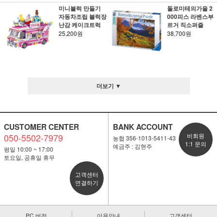
미니블럭 만들기
돌로미테의가을 2
자동차조립 블럭장
000피스 라벤스부
난감 케이크트럭
르거 직소퍼즐
25,200원
38,700원
더보기 ▼
CUSTOMER CENTER
BANK ACCOUNT
050-5502-7979
비회원
농협 356-1013-5411-43
1:1 문의
예금주 : 김현주
평일 10:00 ~ 17:00
토요일, 공휴일 휴무
고객센터
연결하기
PC 버전
이용안내
고객센터