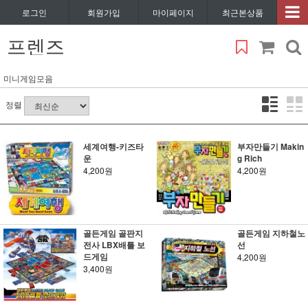
로그인
회원가입
마이페이지
최근본상품
프렌즈
미니게임모음
정렬
세계여행-키즈타
부자만들기 Makin
운
g Rich
4,200원
4,200원
골든게임 골판지
골든게임 지하철노
전사 LBX배틀 보
선
드게임
4,200원
3,400원